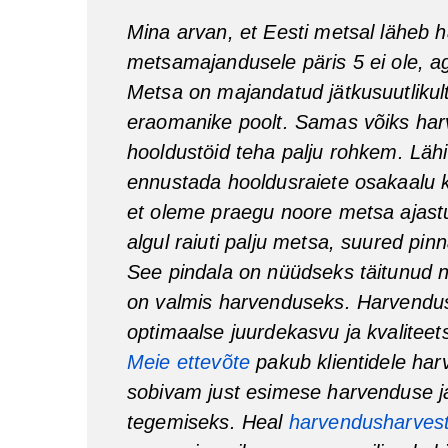
Mina arvan, et Eesti metsal läheb 
metsamajandusele päris 5 ei ole, ag
Metsa on majandatud jätkusuutlikult n
eraomanike poolt. Samas võiks har
hooldustöid teha palju rohkem. Lähi
ennustada hooldusraiete osakaalu 
et oleme praegu noore metsa ajast
algul raiuti palju metsa, suured pin
See pindala on nüüdseks täitunud 
on valmis harvenduseks. Harvendu
optimaalse juurdekasvu ja kvaliteet
Meie ettevõte
pakub klientidele har
sobivam just esimese harvenduse ja
tegemiseks. Heal
harvendusharvest