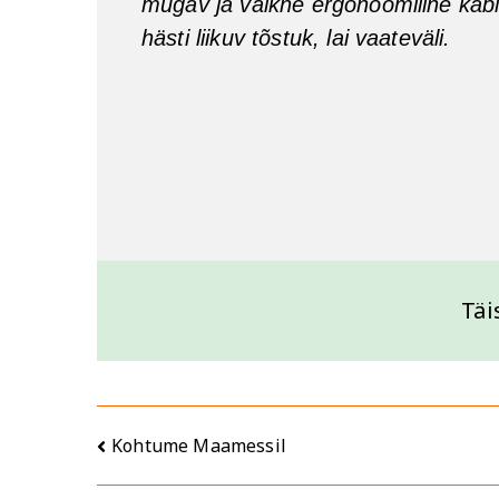
mugav ja vaikne ergonoomiline kabi
hästi liikuv tõstuk, lai vaateväli.
Täi
Kohtume Maamessil