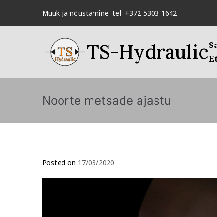
Müük ja nõustamine tel +372 5303 1642
TS-Hydraulic
S
Et
Noorte metsade ajastu
Posted on
17/03/2020