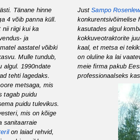
hästi. Tänane hinne
Just
Sampo Rosenle
a 4 võib panna küll.
konkurentsivõimelise 
ii riigi kui ka
kasutades algul komba
vendus- ja
kokkuveotraktorite ju
matel aastatel võibki
kaal, et metsa ei teki
kasvu. Mulle tundub,
on oluline ka lai vaate
u algul. 1990ndate
meie firma pakub Eesti
nad tehti lagedaks.
professionaalseks ka
noore metsaga, mis
s tagab puidu
sema puidu tulevikus.
vesteri, mis on kõige
 sanitaarraie
eril
on laiad rehvid,