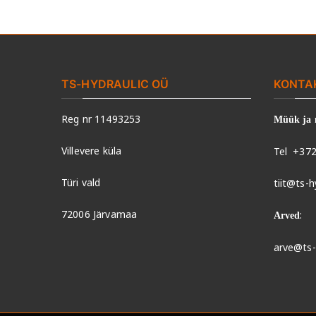
TS-HYDRAULIC OÜ
KONTA
Reg nr 11493253
Müük ja 
Villevere küla
Tel
+372
Türi vald
tiit@ts-h
72006 Järvamaa
:
Arved
arve@ts-