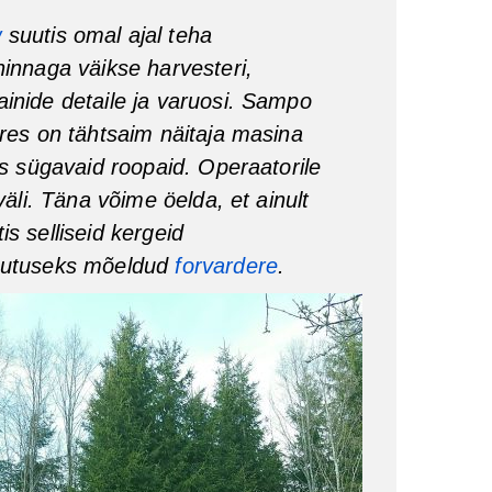
w
suutis omal ajal teha
hinnaga väikse harvesteri,
inide detaile ja varuosi. Sampo
ures on tähtsaim näitaja masina
ks sügavaid roopaid. Operaatorile
väli. Täna võime öelda, et ainult
s selliseid kergeid
sutuseks mõeldud
forvardere
.