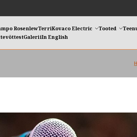
ampo Rosenlew
Terri
Kovaco Electric
Tooted
Teen
tevõttest
Galerii
In English