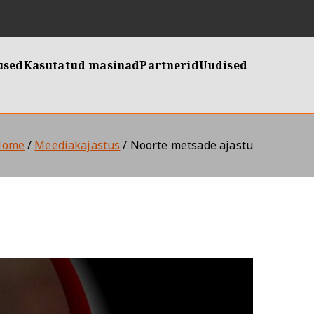
used
Kasutatud masinad
Partnerid
Uudised
Home
Meediakajastus
Noorte metsade ajastu