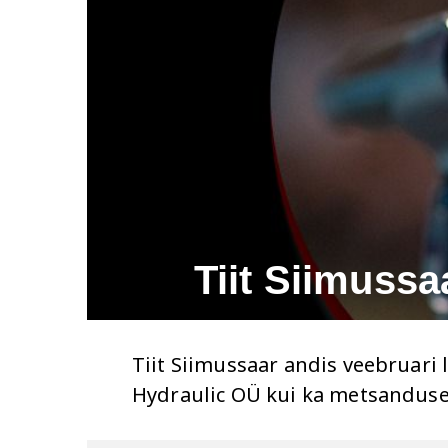
Tiit Siimussa
Tiit Siimussaar andis veebruari 
Hydraulic OÜ kui ka metsandusest