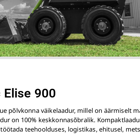
 Elise 900
uue põlvkonna väikelaadur, millel on äärmiselt 
adur on 100% keskkonnasõbralik. Kompaktlaaduri
töötada teehoolduses, logistikas, ehitusel, me