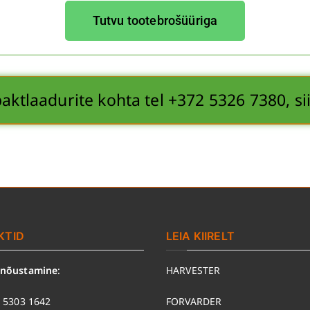
Tutvu tootebrošüüriga
paktlaadurite kohta tel +372 5326 7380, s
KTID
LEIA KIIRELT
 nõustamine
:
HARVESTER
 5303 1642
FORVARDER