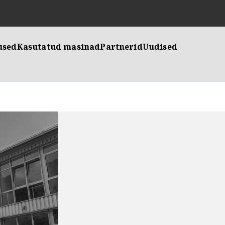
used
Kasutatud masinad
Partnerid
Uudised