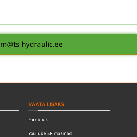
iim@ts-hydraulic.ee
VAATA LISAKS
Facebook
YouTube SR masinad