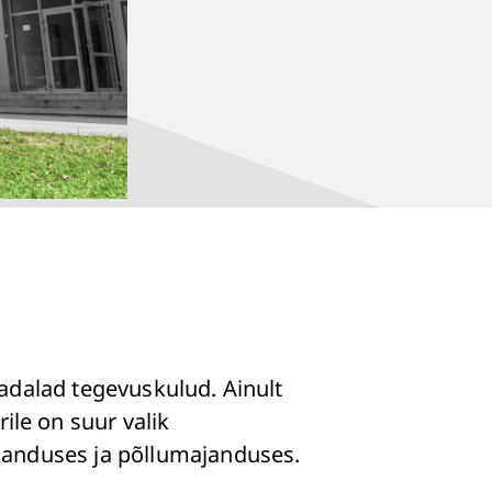
madalad tegevuskulud. Ainult
le on suur valik
tsanduses ja põllumajanduses.