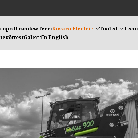
ampo Rosenlew
Terri
Kovaco Electric
Tooted
Teen
tevõttest
Galerii
In English