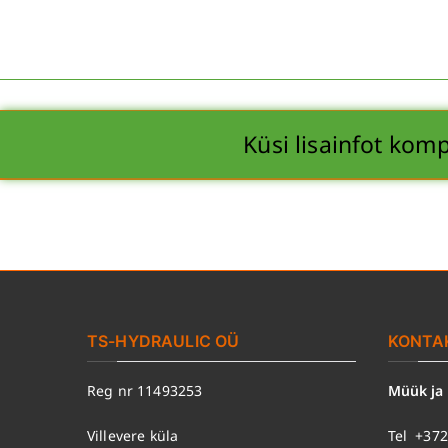
Küsi lisainfot kom
TS-HYDRAULIC OÜ
KONTA
Reg nr 11493253
Müük ja
Villevere küla
Tel
+372