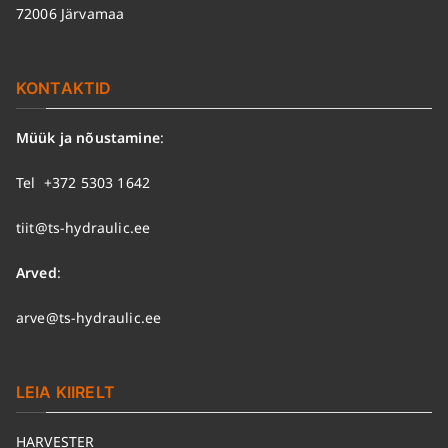
72006 Järvamaa
KONTAKTID
Müük ja nõustamine
:
Tel
+372 5303 1642
tiit@ts-hydraulic.ee
Arved
:
arve@ts-hydraulic.ee
LEIA KIIRELT
HARVESTER