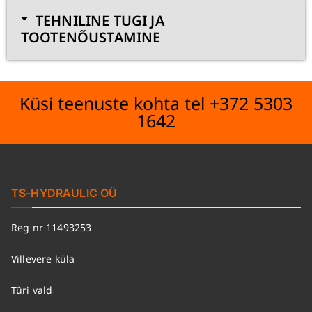
TEHNILINE TUGI JA
TOOTENÕUSTAMINE
Küsi teenuste kohta tel +372 5303
1642
TS-HYDRAULIC OÜ
Reg nr 11493253
Villevere küla
Türi vald