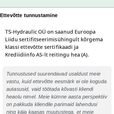
Ettevõtte tunnustamine
TS-Hydraulic OÜ on saanud Euroopa
Liidu sertifitseerimisühingult kõrgema
klassi ettevõtte sertifikaadi ja
Krediidiinfo AS-lt reitingu hea (A).
Tunnustused suurendavad usaldust meie
vastu, kuid ettevõtte eesmärk ei ole koguda
autasusid, vaid töötada kõvasti kliendi
heaolu nimel. Meie kümne aasta perspektiiv
on pakkuda kliendile parimaid lahendusi
ning käia kaasas muutustega, et meie