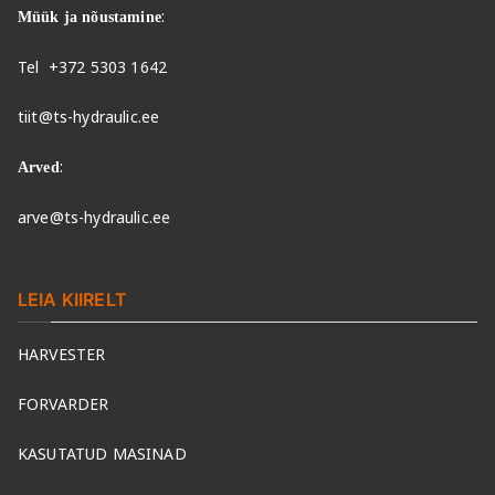
:
Müük ja nõustamine
Tel
+372 5303 1642
tiit@ts-hydraulic.ee
:
Arved
arve@ts-hydraulic.ee
LEIA KIIRELT
HARVESTER
FORVARDER
KASUTATUD MASINAD