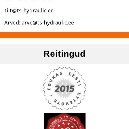
tiit@ts-hydraulic.ee
Arved: arve@ts-hydraulic.ee
Reitingud