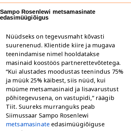
Sampo Rosenlewi metsamasinate
edasimüügiõigus
Nüüdseks on tegevusmaht kõvasti
suurenenud. Klientide kiire ja mugava
teenindamise nimel hooldatakse
masinaid koostöös partnerettevõtetega.
“Kui alustades moodustas teenindus 75%
ja müük 25% käibest, siis nüüd, kui
müüme metsamasinaid ja lisavarustust
põhitegevusena, on vastupidi,” räägib
Tiit. Suureks murranguks peab
Siimussaar Sampo Rosenlewi
metsamasinate
edasimüügiõiguse