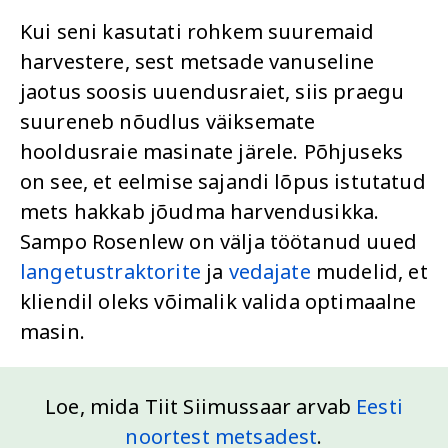
Kui seni kasutati rohkem suuremaid
harvestere, sest metsade vanuseline
jaotus soosis uuendusraiet, siis praegu
suureneb nõudlus väiksemate
hooldusraie masinate järele. Põhjuseks
on see, et eelmise sajandi lõpus istutatud
mets hakkab jõudma harvendusikka.
Sampo Rosenlew on välja töötanud uued
langetustraktorite
ja
vedajate
mudelid, et
kliendil oleks võimalik valida optimaalne
masin.
Loe, mida Tiit Siimussaar arvab
Eesti
noortest metsadest
.