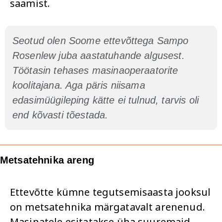
saamist.
Seotud olen Soome ettevõttega Sampo
Rosenlew juba aastatuhande algusest.
Töötasin tehases masinaoperaatorite
koolitajana. Aga päris niisama
edasimüügileping kätte ei tulnud, tarvis oli
end kõvasti tõestada.
Metsatehnika areng
Ettevõtte kümne tegutsemisaasta jooksul
on metsatehnika märgatavalt arenenud.
Masinatele esitatakse üha suuremaid