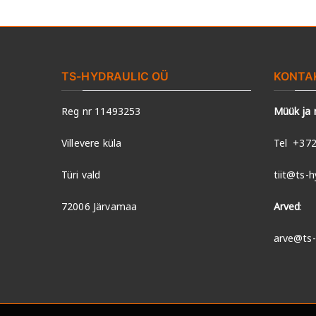
TS-HYDRAULIC OÜ
KONTA
Reg nr 11493253
Müük ja
Villevere küla
Tel
+372
Türi vald
tiit@ts-h
72006 Järvamaa
Arved
:
arve@ts-