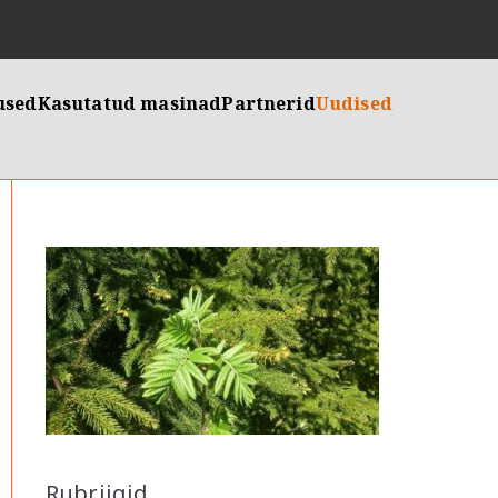
used
Kasutatud masinad
Partnerid
Uudised
Rubriigid