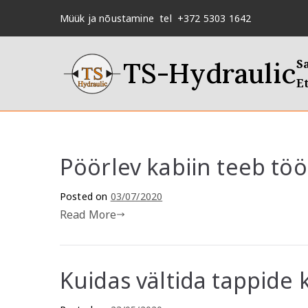
Skip
Müük ja nõustamine tel +372 5303 1642
to
content
TS-Hydraulic
S
Et
Pöörlev kabiin teeb t
Posted on
03/07/2020
Read More
Kuidas vältida tappide 