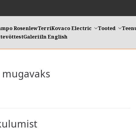
ampo Rosenlew
Terri
Kovaco Electric
Tooted
Teen
tevõttest
Galerii
In English
öö mugavaks
kulumist