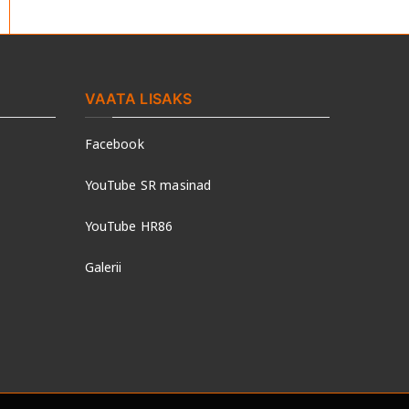
a
r
c
h
VAATA LISAKS
f
Facebook
o
r
YouTube SR masinad
:
YouTube HR86
Galerii