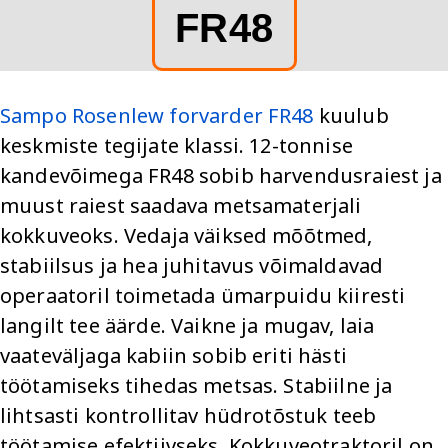
FR48
Sampo Rosenlew forvarder FR48
kuulub
keskmiste tegijate klassi. 12-tonnise
kandevõimega FR48 sobib harvendusraiest ja
muust raiest saadava metsamaterjali
kokkuveoks. Vedaja väiksed mõõtmed,
stabiilsus ja hea juhitavus võimaldavad
operaatoril toimetada ümarpuidu kiiresti
langilt tee äärde. Vaikne ja mugav, laia
vaateväljaga kabiin sobib eriti hästi
töötamiseks tihedas metsas. Stabiilne ja
lihtsasti kontrollitav hüdrotõstuk teeb
töötamise efektiivseks. Kokkuveotraktoril on