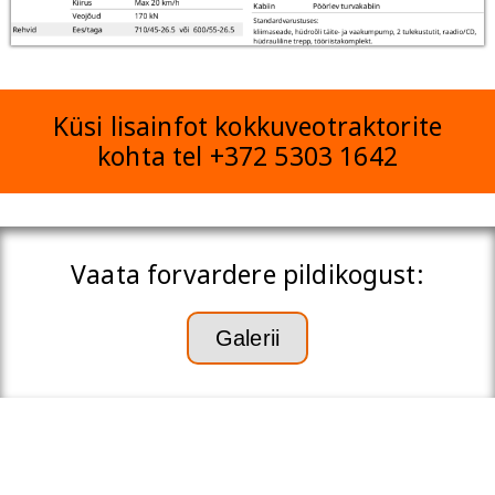
Küsi lisainfot kokkuveotraktorite
kohta tel +372 5303 1642
Vaata forvardere pildikogust:
Galerii