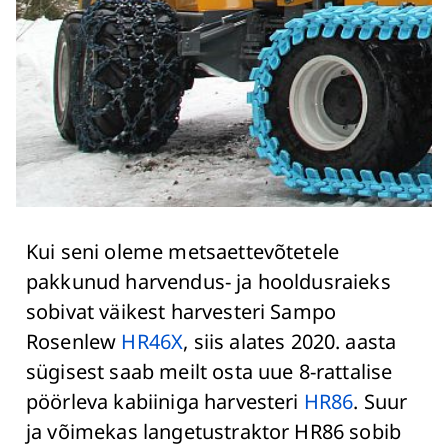
Kui seni oleme metsaettevõtetele
pakkunud harvendus- ja hooldusraieks
sobivat väikest harvesteri Sampo
Rosenlew
HR46X
, siis alates 2020. aasta
sügisest saab meilt osta uue 8-rattalise
pöörleva kabiiniga harvesteri
HR86
. Suur
ja võimekas langetustraktor HR86 sobib