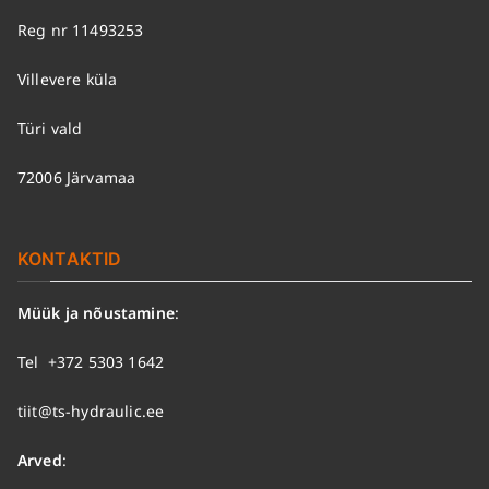
Reg nr 11493253
Villevere küla
Türi vald
72006 Järvamaa
KONTAKTID
Müük ja nõustamine
:
Tel
+372 5303 1642
tiit@ts-hydraulic.ee
Arved
: