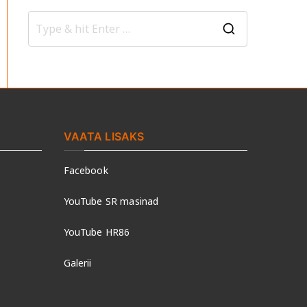
S
e
a
r
c
h
VAATA LISAKS
f
Facebook
o
r
YouTube SR masinad
:
YouTube HR86
Galerii