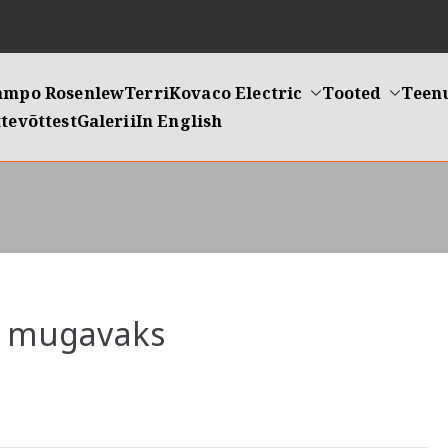
ampo Rosenlew
Terri
Kovaco Electric
Tooted
Teen
tevõttest
Galerii
In English
öö mugavaks