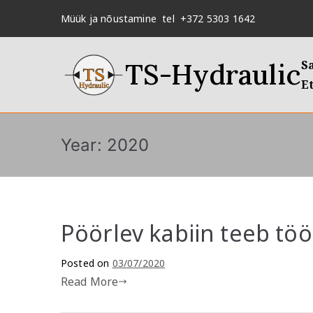
Skip
Müük ja nõustamine tel +372 5303 1642
to
content
TS-Hydraulic
S
Et
Year:
2020
Pöörlev kabiin teeb t
Posted on
03/07/2020
Read More