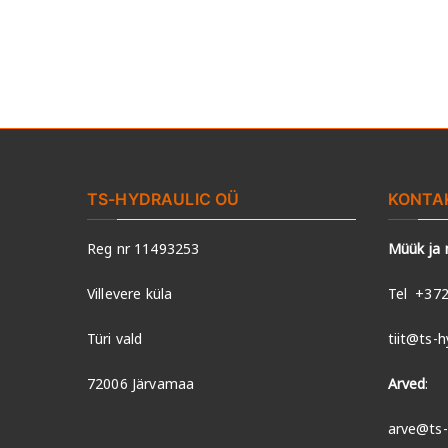
TS-HYDRAULIC OÜ
KONTA
Reg nr 11493253
Müük ja
Villevere küla
Tel
+372
Türi vald
tiit@ts-h
72006 Järvamaa
Arved
:
arve@ts-