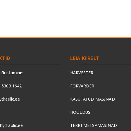
KTID
LEIA KIIRELT
 nõustamine
:
HARVESTER
 5303 1642
FORVARDER
ydraulic.ee
KASUTATUD MASINAD
HOOLDUS
hydraulic.ee
TERRI METSAMASINAD