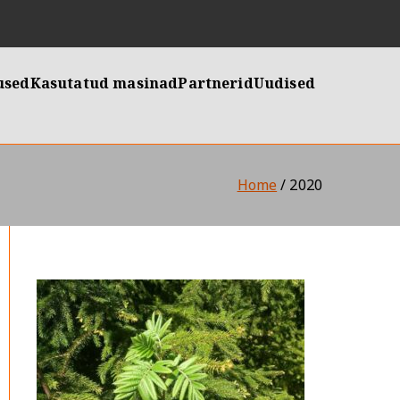
used
Kasutatud masinad
Partnerid
Uudised
Home
2020