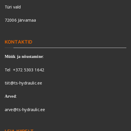
Türi vald
72006 Järvamaa
KONTAKTID
:
Müük ja nõustamine
Tel
+372 5303 1642
tiit@ts-hydraulic.ee
:
Arved
arve@ts-hydraulic.ee