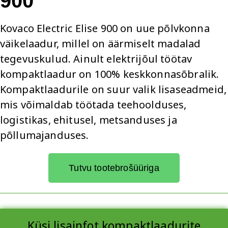
900
Kovaco Electric Elise 900 on uue põlvkonna
väikelaadur, millel on äärmiselt madalad
tegevuskulud. Ainult elektrijõul töötav
kompaktlaadur on 100% keskkonnasõbralik.
Kompaktlaadurile on suur valik lisaseadmeid,
mis võimaldab töötada teehoolduses,
logistikas, ehitusel, metsanduses ja
põllumajanduses.
Tutvu tootebrošüüriga
Küsi lisainfot kompaktlaadurite