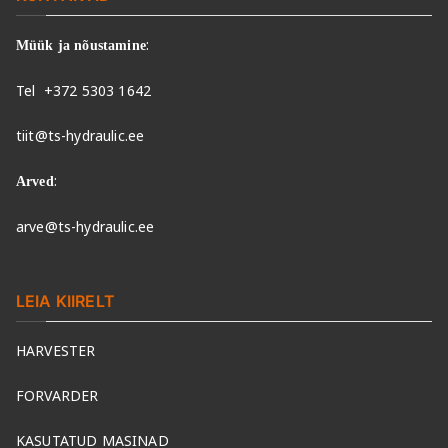
:
Müük ja nõustamine
Tel
+372 5303 1642
tiit@ts-hydraulic.ee
:
Arved
arve@ts-hydraulic.ee
LEIA KIIRELT
HARVESTER
FORVARDER
KASUTATUD MASINAD