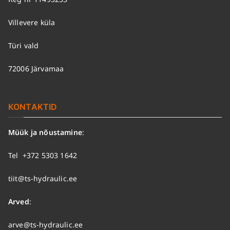
Villevere küla
Türi vald
72006 Järvamaa
KONTAKTID
Müük ja nõustamine
:
Tel
+372 5303 1642
tiit@ts-hydraulic.ee
Arved
:
arve@ts-hydraulic.ee