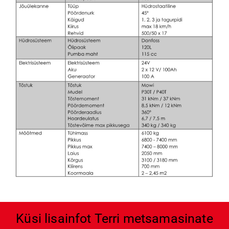
Küsi lisainfot Terri metsamasinate