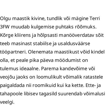
Olgu maastik kivine, tundlik või mägine Terri
3FW muudab kulgemise puhtaks rõõmuks.
Kõrge kliirens ja hõlpsasti manööverdatav sõit
teeb masinast stabiilse ja usaldusväärse
tööpartneri. Olenemata maastikust võid kindel
olla, et peale pika päeva möödumist on
tulemus ideaalne. Parema kandevõime või
veojõu jaoks on loomulikult võimalik ratastele
paigaldada nii roomikuid kui ka kette. Ette- ja
tahapoole libisev tagasild suurendab võimalusi
veelgi.